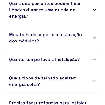
Quais equipamentos podem ficar 
ampliação futura do banco de baterias.
ligados durante uma queda de 
energia?
Geladeiras, iluminação, internet, câmeras, portões 
Meu telhado suporta a instalação 
eletrônicos, computadores, televisores e outras cargas 
prioritárias podem ser alimentadas pelas baterias.
dos módulos?
Na maioria dos casos sim. A confirmação ocorre 
Quanto tempo leva a instalação?
durante a visita técnica e análise estrutural.
Projetos residenciais normalmente são concluídos entre 
Quais tipos de telhado aceitam 
1 e 3 dias após a chegada dos materiais.
energia solar?
Telhas cerâmicas, fibrocimento, metálicas, sanduíche, 
Preciso fazer reformas para instalar 
lajes, estruturas de solo, pergolados e carports solares.