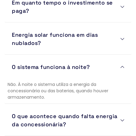
Em quanto tempo o investimento se 
energia elétrica, dependendo do perfil de consumo, 
localização e dimensionamento do sistema.
paga?
Na maioria dos projetos residenciais e comerciais, o 
Energia solar funciona em dias 
retorno ocorre entre 3 e 6 anos. Após esse período, a 
energia gerada representa economia direta para o 
nublados?
proprietário.
Sim. Os módulos continuam gerando energia mesmo 
O sistema funciona à noite?
em dias nublados ou chuvosos, porém com produção 
reduzida em comparação aos dias ensolarados.
Não. À noite o sistema utiliza a energia da 
concessionária ou das baterias, quando houver 
armazenamento.
O que acontece quando falta energia 
da concessionária?