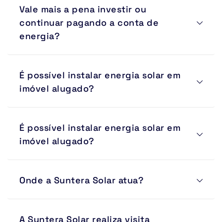
Vale mais a pena investir ou 
financiamento e parcelamento para facilitar a 
implantação.
continuar pagando a conta de 
energia?
A tarifa elétrica sofre reajustes constantes. A energia 
É possível instalar energia solar em 
solar permite transformar esse gasto recorrente em um 
investimento com retorno financeiro e proteção contra 
imóvel alugado?
aumentos futuros.
Sim. Existem soluções para diferentes cenários, 
É possível instalar energia solar em 
incluindo geração compartilhada e autoconsumo 
remoto.
imóvel alugado?
Sim. Existem soluções para diferentes cenários, 
Onde a Suntera Solar atua?
incluindo geração compartilhada e autoconsumo 
remoto.
Atuamos em Sorocaba, Votorantim, Araçoiaba da Serra, 
A Suntera Solar realiza visita 
Ibiúna, São Roque, Boituva e em diversas cidades do 