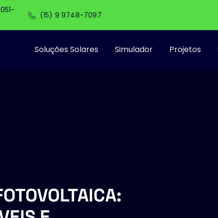
8051-
(15) 9 9748-7097
Soluções Solares
Simulador
Projetos
FOTOVOLTAICA: 
EIS E 