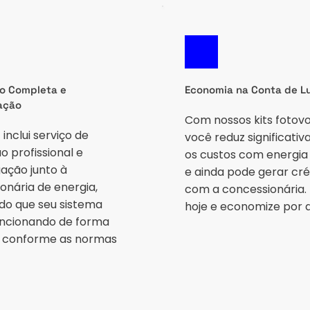
o Completa e 
Economia na Conta de L
ação
Com nossos kits fotovol
 inclui serviço de 
você reduz significativ
o profissional e 
os custos com energia e
ção junto à 
e ainda pode gerar créd
onária de energia, 
com a concessionária. I
do que seu sistema 
hoje e economize por 
uncionando de forma 
 conforme as normas 