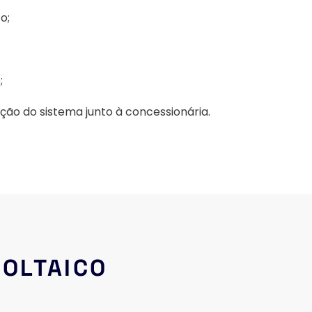
o;
;
ão do sistema junto à concessionária.
VOLTAICO