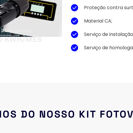
Proteção contra surt
Material CA;
t 2 Energia Solar 
Serviço de instalação
0 KWH/MÊS 
Serviço de homologaç
IOS DO NOSSO KIT FOTO