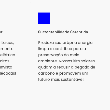
uz
Sustentabilidade Garantida
taicos, 
Produza sua própria energia 
amente 
limpa e contribua para a 
létrica 
preservação do meio 
itos 
ambiente. Nossos kits solares 
nvista 
ajudam a reduzir a pegada de 
décadas!
carbono e promovem um 
futuro mais sustentável.