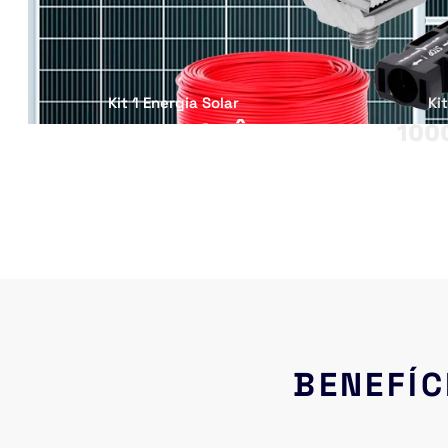
Kit 1 Energia Solar 
Ki
500 KWH/MÊS 
100
BENEFÍC