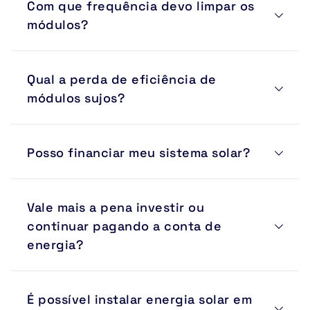
Com que frequência devo limpar os 
podem reduzir a geração de energia.
módulos?
A recomendação varia conforme a região e o 
Qual a perda de eficiência de 
ambiente. Locais com muita poeira ou poluição exigem 
intervalos menores.
módulos sujos?
Dependendo do nível de sujeira, a perda pode 
Posso financiar meu sistema solar?
ultrapassar 20% da geração prevista.
Sim. A Suntera Solar trabalha com opções de 
Vale mais a pena investir ou 
financiamento e parcelamento para facilitar a 
implantação.
continuar pagando a conta de 
energia?
A tarifa elétrica sofre reajustes constantes. A energia 
É possível instalar energia solar em 
solar permite transformar esse gasto recorrente em um 