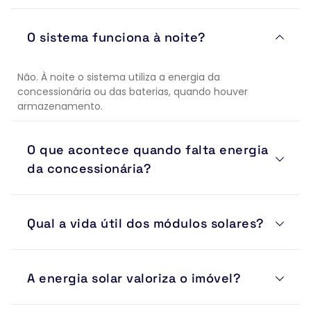
Sim. Os módulos continuam gerando energia mesmo 
O sistema funciona à noite?
em dias nublados ou chuvosos, porém com produção 
reduzida em comparação aos dias ensolarados.
Não. À noite o sistema utiliza a energia da 
concessionária ou das baterias, quando houver 
armazenamento.
O que acontece quando falta energia 
da concessionária?
Sistemas on-grid desligam automaticamente por 
Qual a vida útil dos módulos solares?
segurança. Para manter equipamentos funcionando 
durante quedas de energia é necessário um sistema 
híbrido com baterias.
Os módulos possuem vida útil superior a 25 anos e 
A energia solar valoriza o imóvel?
garantias de desempenho que podem chegar a 30 
anos.