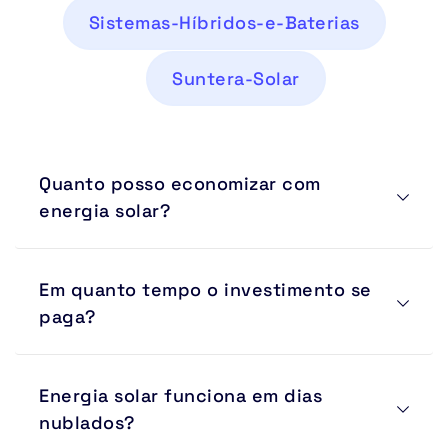
Sistemas-Híbridos-e-Baterias
Suntera-Solar
Quanto posso economizar com 
energia solar?
A economia pode chegar a até 95% da conta de 
Em quanto tempo o investimento se 
energia elétrica, dependendo do perfil de consumo, 
localização e dimensionamento do sistema.
paga?
Na maioria dos projetos residenciais e comerciais, o 
Energia solar funciona em dias 
retorno ocorre entre 3 e 6 anos. Após esse período, a 
energia gerada representa economia direta para o 
nublados?
proprietário.