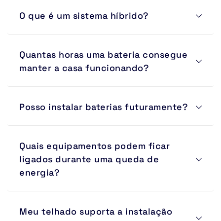
Sim. Imóveis com geração própria de energia tendem a 
O que é um sistema híbrido?
ter maior valorização e atratividade no mercado.
É um sistema que combina energia solar, rede elétrica e 
Quantas horas uma bateria consegue 
banco de baterias, permitindo autonomia durante 
quedas de energia.
manter a casa funcionando?
Depende das cargas utilizadas e da capacidade do 
Posso instalar baterias futuramente?
banco de baterias. Cada projeto é dimensionado 
conforme a necessidade do cliente.
Sim. Muitos sistemas são projetados prevendo 
Quais equipamentos podem ficar 
ampliação futura do banco de baterias.
ligados durante uma queda de 
energia?
Geladeiras, iluminação, internet, câmeras, portões 
Meu telhado suporta a instalação 
eletrônicos, computadores, televisores e outras cargas 