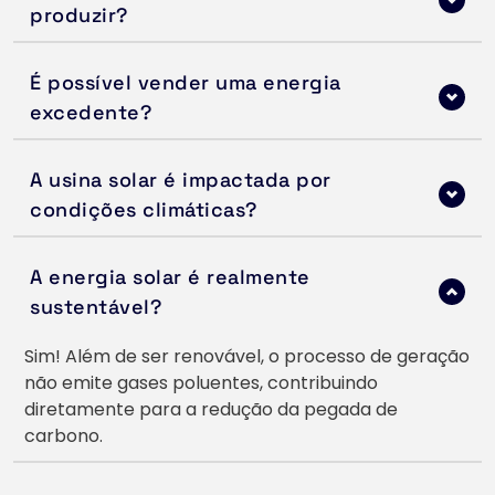
planejamento e a execução.
Isso depende do tamanho da instalação e da 
É possível vender uma energia 
irradiação solar da região. Uma usina solar de 1 MW, 
por exemplo, pode produzir cerca de 4.000 kWh 
por dia.
Sim! No Brasil, o sistema de compensação permite 
A usina solar é impactada por 
que você envie energia excedente para a rede 
condições climáticas?
elétrica, gerando créditos que podem ser usados 
em meses futuros.
Sim, mas de forma limitada. Dias nublados ou 
A energia solar é realmente 
chuvosos reduzem a eficiência, mas os painéis 
ainda captam energia difusa. Em locais com boa 
irradiação, o impacto é mínimo.
Sim! Além de ser renovável, o processo de geração 
não emite gases poluentes, contribuindo 
diretamente para a redução da pegada de 
carbono.