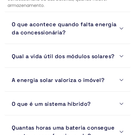
armazenamento.
O que acontece quando falta energia 
da concessionária?
Sistemas on-grid desligam automaticamente por 
Qual a vida útil dos módulos solares?
segurança. Para manter equipamentos funcionando 
durante quedas de energia é necessário um sistema 
híbrido com baterias.
Os módulos possuem vida útil superior a 25 anos e 
A energia solar valoriza o imóvel?
garantias de desempenho que podem chegar a 30 
anos.
Sim. Imóveis com geração própria de energia tendem a 
O que é um sistema híbrido?
ter maior valorização e atratividade no mercado.
É um sistema que combina energia solar, rede elétrica e 
Quantas horas uma bateria consegue 
banco de baterias, permitindo autonomia durante 
quedas de energia.