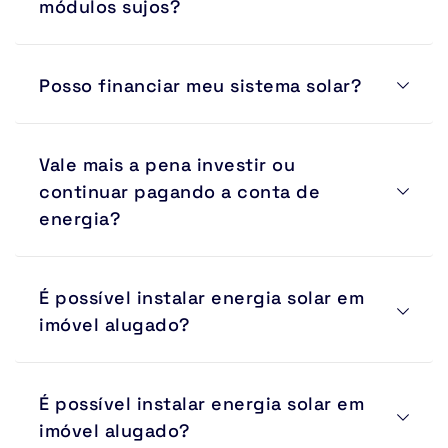
módulos sujos?
Dependendo do nível de sujeira, a perda pode 
Posso financiar meu sistema solar?
ultrapassar 20% da geração prevista.
Sim. A Suntera Solar trabalha com opções de 
Vale mais a pena investir ou 
financiamento e parcelamento para facilitar a 
implantação.
continuar pagando a conta de 
energia?
A tarifa elétrica sofre reajustes constantes. A energia 
É possível instalar energia solar em 
solar permite transformar esse gasto recorrente em um 
investimento com retorno financeiro e proteção contra 
imóvel alugado?
aumentos futuros.
Sim. Existem soluções para diferentes cenários, 
É possível instalar energia solar em 
incluindo geração compartilhada e autoconsumo 
remoto.
imóvel alugado?