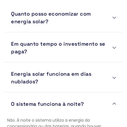
Quanto posso economizar com 
energia solar?
A economia pode chegar a até 95% da conta de 
Em quanto tempo o investimento se 
energia elétrica, dependendo do perfil de consumo, 
localização e dimensionamento do sistema.
paga?
Na maioria dos projetos residenciais e comerciais, o 
Energia solar funciona em dias 
retorno ocorre entre 3 e 6 anos. Após esse período, a 
energia gerada representa economia direta para o 
nublados?
proprietário.
Sim. Os módulos continuam gerando energia mesmo 
O sistema funciona à noite?
em dias nublados ou chuvosos, porém com produção 
reduzida em comparação aos dias ensolarados.
Não. À noite o sistema utiliza a energia da 
concessionária ou das baterias, quando houver 